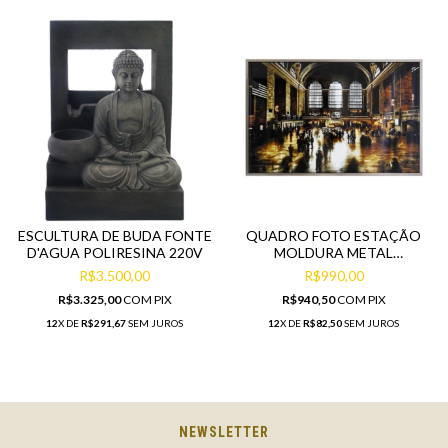
ESCULTURA DE BUDA FONTE
QUADRO FOTO ESTAÇÃO
D'AGUA POLIRESINA 220V
MOLDURA METAL
DECORAÇÃO
R$3.500,00
R$990,00
R$3.325,00
COM
PIX
R$940,50
COM
PIX
12
X DE
R$291,67
SEM JUROS
12
X DE
R$82,50
SEM JUROS
NEWSLETTER