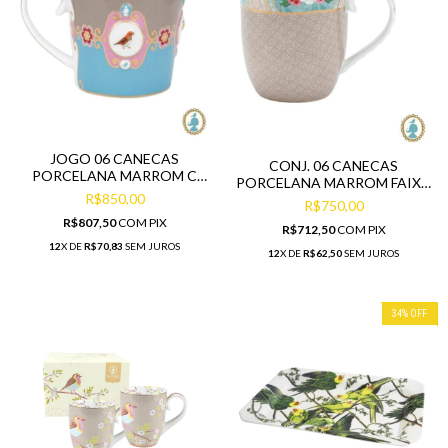
JOGO 06 CANECAS
CONJ. 06 CANECAS
PORCELANA MARROM C
PORCELANA MARROM FAIXA
AZUL BIRD
R$850,00
C FLOR NA BORDA
R$750,00
R$807,50
COM
PIX
R$712,50
COM
PIX
12
X DE
R$70,83
SEM JUROS
12
X DE
R$62,50
SEM JUROS
34
%
OFF