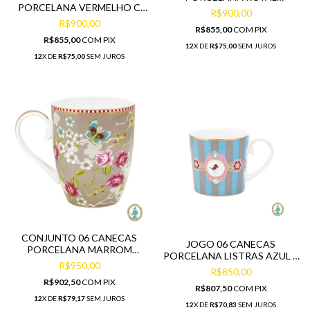
PORCELANA VERMELHO C
COLORIDA FLORAL
R$900,00
FLOR E PASSARO
R$900,00
R$855,00
COM
PIX
R$855,00
COM
PIX
12
X DE
R$75,00
SEM JUROS
12
X DE
R$75,00
SEM JUROS
CONJUNTO 06 CANECAS
JOGO 06 CANECAS
PORCELANA MARROM
PORCELANA LISTRAS AZUL E
FLORIDO 350ML
R$950,00
MARROM BIRD
R$850,00
R$902,50
COM
PIX
R$807,50
COM
PIX
12
X DE
R$79,17
SEM JUROS
12
X DE
R$70,83
SEM JUROS