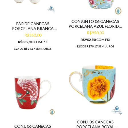
CONJUNTO 06 CANECAS
PAR DE CANECAS
PORCELANA AZUL FLORIDO
PORCELANA BRANCA
350ML
R$950,00
BOLINHAS DOURADA
R$350,00
R$902,50
COM
PIX
R$332,50
COM
PIX
12
X DE
R$79,17
SEM JUROS
12
X DE
R$29,17
SEM JUROS
CONJ. 06 CANECAS
CONJ. 06 CANECAS
PORCELANA ROYAL