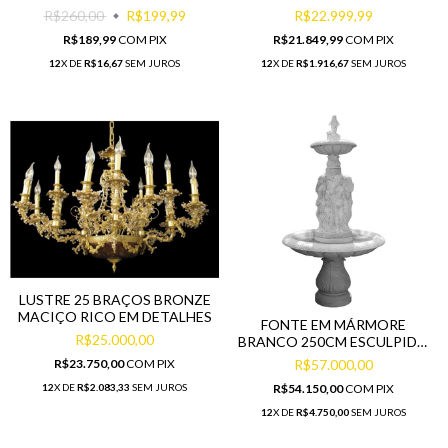
PRATA PRENSADA
R$260,00
R$199,99
R$22.999,99
R$189,99
COM
PIX
R$21.849,99
COM
PIX
12
X DE
R$16,67
SEM JUROS
12
X DE
R$1.916,67
SEM JUROS
LUSTRE 25 BRAÇOS BRONZE
MACIÇO RICO EM DETALHES
FONTE EM MÁRMORE
R$25.000,00
BRANCO 250CM ESCULPIDO
À MÃO
R$23.750,00
COM
PIX
R$57.000,00
12
X DE
R$2.083,33
SEM JUROS
R$54.150,00
COM
PIX
12
X DE
R$4.750,00
SEM JUROS