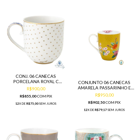
CONJ. 06 CANECAS
PORCELANA ROYAL C
CONJUNTO 06 CANECAS
BOLINHAS DOURADAS
AMARELA PASSARINHO E
R$900,00
FLOR
R$950,00
R$855,00
COM
PIX
R$902,50
COM
PIX
12
X DE
R$75,00
SEM JUROS
12
X DE
R$79,17
SEM JUROS