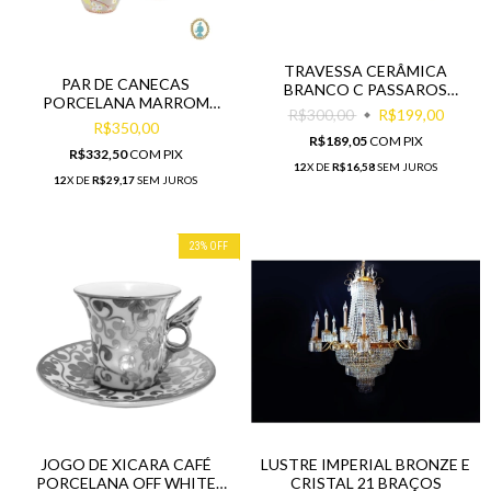
TRAVESSA CERÂMICA
PAR DE CANECAS
BRANCO C PASSAROS
PORCELANA MARROM
COLORIDOS
R$300,00
R$199,00
CLARO PASSARINHO
R$350,00
R$189,05
COM
PIX
R$332,50
COM
PIX
12
X DE
R$16,58
SEM JUROS
12
X DE
R$29,17
SEM JUROS
23
%
OFF
JOGO DE XICARA CAFÉ
LUSTRE IMPERIAL BRONZE E
PORCELANA OFF WHITE
CRISTAL 21 BRAÇOS