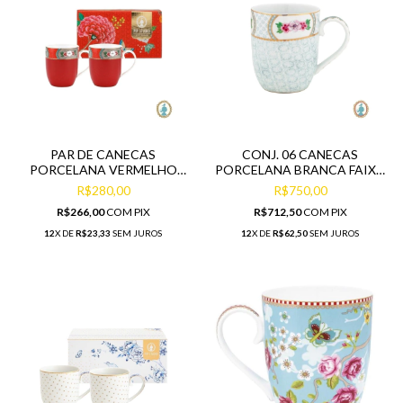
PAR DE CANECAS
CONJ. 06 CANECAS
PORCELANA VERMELHO
PORCELANA BRANCA FAIXA
FAIXA NA BORDA
C FLOR NA BORDA
R$280,00
R$750,00
R$266,00
COM
PIX
R$712,50
COM
PIX
12
X DE
R$23,33
SEM JUROS
12
X DE
R$62,50
SEM JUROS