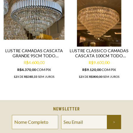
LUSTRE CAMADAS CASCATA
LUSTRE CLASSICO CAMADAS
GRANDE 95CM TODO
CASCATA 100CM TODO
CRISTAIS
PINGENTES
R$4.600,00
R$9.600,00
R$4.370,00
COM
PIX
R$9.120,00
COM
PIX
12
X DE
R$383,33
SEM JUROS
12
X DE
R$800,00
SEM JUROS
NEWSLETTER