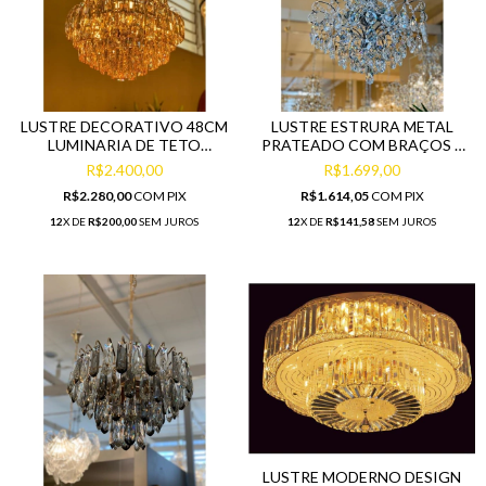
LUSTRE DECORATIVO 48CM
LUSTRE ESTRURA METAL
LUMINARIA DE TETO
PRATEADO COM BRAÇOS E
BELISSIMO
PINGENTES
R$2.400,00
R$1.699,00
R$2.280,00
COM
PIX
R$1.614,05
COM
PIX
12
X DE
R$200,00
SEM JUROS
12
X DE
R$141,58
SEM JUROS
LUSTRE MODERNO DESIGN