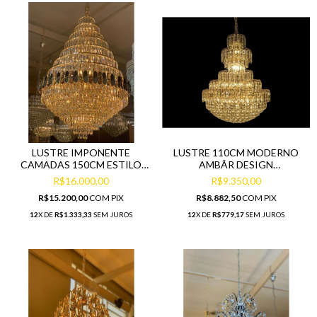
LUSTRE IMPONENTE
LUSTRE 110CM MODERNO
CAMADAS 150CM ESTILO
AMBÂR DESIGN
REFLEXO
SOFISTICADO CRISTAIS
R$16.000,00
R$9.350,00
R$15.200,00
COM
PIX
R$8.882,50
COM
PIX
12
X DE
R$1.333,33
SEM JUROS
12
X DE
R$779,17
SEM JUROS