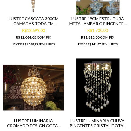
LUSTRE CASCATA 300CM
LUSTRE 49CM ESTRUTURA
CAMADAS TODA EM
METAL AMBÂR C PINGENTES
PINGENTES
CRISTAL
R$12.699,00
R$1.700,00
R$12.064,05
COM
PIX
R$1.615,00
COM
PIX
12
X DE
R$1.058,25
SEM JUROS
12
X DE
R$141,67
SEM JUROS
LUSTRE LUMINARIA
LUSTRE LUMINARIA CHUVA
CROMADO DESIGN GOTAS
PINGENTES CRISTAL GOTAS
PINGENTES CRISTAL
TRANSVERSAL