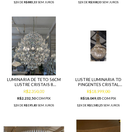
12
X DE
R$883,33
SEM JUROS
12
X DE
R$308,33
SEM JUROS
LUMINARIA DE TETO 56CM
LUSTRE LUMINARIA TD
LUSTRE CRISTAIS 8
PINGENTES CRISTAL
LAMPADAS
ACABAMENTO DOURADO
R$2.350,00
R$18.999,00
R$2.232,50
COM
PIX
R$18.049,05
COM
PIX
12
X DE
R$195,83
SEM JUROS
12
X DE
R$1.583,25
SEM JUROS