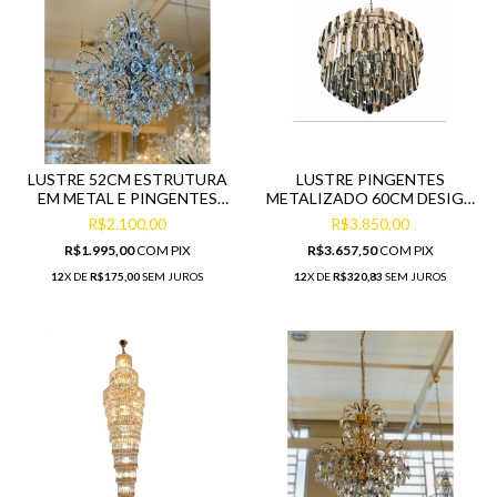
LUSTRE 52CM ESTRUTURA
LUSTRE PINGENTES
EM METAL E PINGENTES
METALIZADO 60CM DESIGN
CRISTAL
SOFISTICADO
R$2.100,00
R$3.850,00
R$1.995,00
COM
PIX
R$3.657,50
COM
PIX
12
X DE
R$175,00
SEM JUROS
12
X DE
R$320,83
SEM JUROS