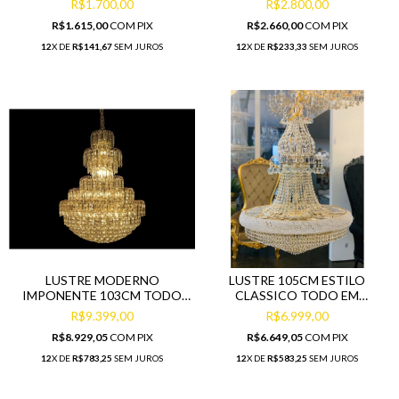
R$1.700,00
R$2.800,00
R$1.615,00
COM
PIX
R$2.660,00
COM
PIX
12
X DE
R$141,67
SEM JUROS
12
X DE
R$233,33
SEM JUROS
LUSTRE MODERNO
LUSTRE 105CM ESTILO
IMPONENTE 103CM TODO
CLASSICO TODO EM
EM PINGENTES CRISTAL
PINGENTES CRISTAL
R$9.399,00
R$6.999,00
R$8.929,05
COM
PIX
R$6.649,05
COM
PIX
12
X DE
R$783,25
SEM JUROS
12
X DE
R$583,25
SEM JUROS