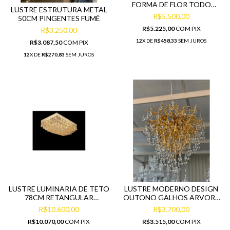
FORMA DE FLOR TODO
LUSTRE ESTRUTURA METAL
CRISTAL
R$5.500,00
50CM PINGENTES FUMÊ
R$5.225,00
COM
PIX
R$3.250,00
12
X DE
R$458,33
SEM JUROS
R$3.087,50
COM
PIX
12
X DE
R$270,83
SEM JUROS
LUSTRE LUMINARIA DE TETO
LUSTRE MODERNO DESIGN
78CM RETANGULAR
OUTONO GALHOS ARVORE
CASCATA TD CRISTAL
METAL DOURADO
R$10.600,00
R$3.700,00
R$10.070,00
COM
PIX
R$3.515,00
COM
PIX