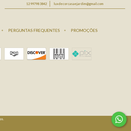
12 99798 3842
luxdecorcasaejardim@gmail.com
PERGUNTAS FREQUENTES
PROMOÇÕES
os.