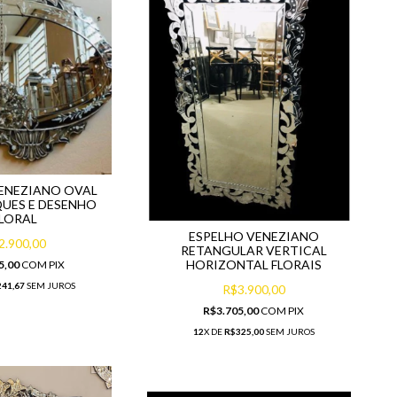
ENEZIANO OVAL
UES E DESENHO
LORAL
ESPELHO VENEZIANO
2.900,00
RETANGULAR VERTICAL
HORIZONTAL FLORAIS
5,00
COM
PIX
41,67
SEM JUROS
R$3.900,00
R$3.705,00
COM
PIX
12
X DE
R$325,00
SEM JUROS