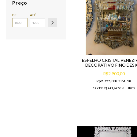
Preço
DE
ATÉ
ESPELHO CRISTAL VENEZ
DECORATIVO FINO DES
R$2.900,00
R$2.755,00
COM
PIX
12
X DE
R$241,67
SEM JUROS