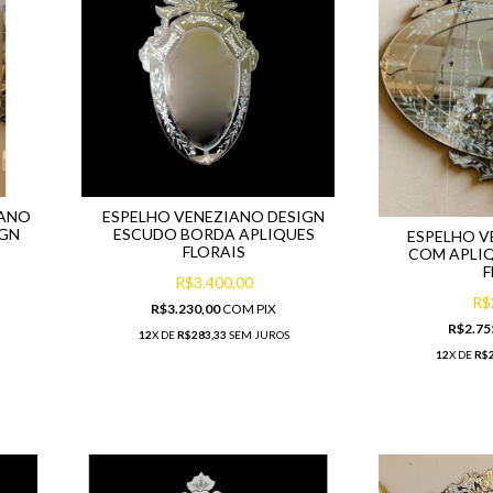
IANO
ESPELHO VENEZIANO DESIGN
IGN
ESCUDO BORDA APLIQUES
ESPELHO V
FLORAIS
COM APLIQ
F
R$3.400,00
R$
R$3.230,00
COM
PIX
R$2.75
12
X DE
R$283,33
SEM JUROS
12
X DE
R$2