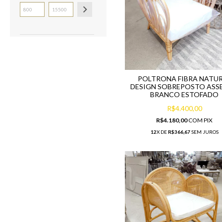
POLTRONA FIBRA NATU
DESIGN SOBREPOSTO ASS
BRANCO ESTOFADO
R$4.400,00
R$4.180,00
COM
PIX
12
X DE
R$366,67
SEM JUROS