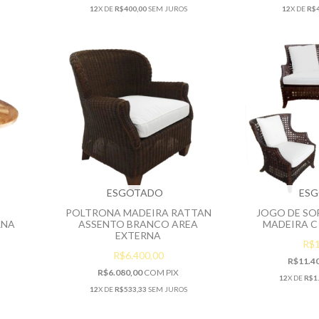
12
X DE
R$400,00
SEM JUROS
12
X DE
R$4
ESGOTADO
ES
POLTRONA MADEIRA RATTAN
JOGO DE SO
RNA
ASSENTO BRANCO AREA
MADEIRA C
EXTERNA
R$1
R$6.400,00
R$11.4
R$6.080,00
COM
PIX
12
X DE
R$1
12
X DE
R$533,33
SEM JUROS