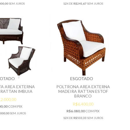
00,00
SEM JUROS
12
X DE
R$241,67
SEM JUROS
GOTADO
ESGOTADO
FA AREA EXTERNA
POLTRONA AREA EXTERNA
 RATTAN IMBUIA
MADEIRA RATTAN ESTOF
BRANCO
2.000,00
R$6.400,00
00,00
COM
PIX
R$6.080,00
COM
PIX
.000,00
SEM JUROS
12
X DE
R$533,33
SEM JUROS