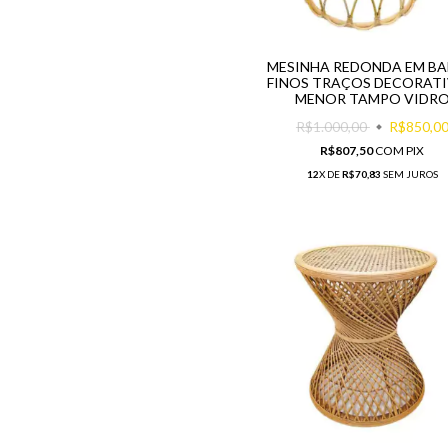
MESINHA REDONDA EM B
FINOS TRAÇOS DECORAT
MENOR TAMPO VIDR
R$1.000,00
R$850,0
R$807,50
COM
PIX
12
X DE
R$70,83
SEM JUROS