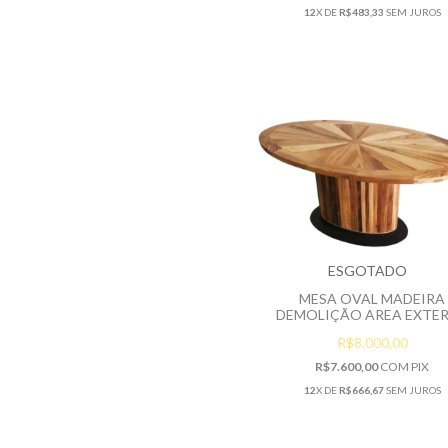
12
X DE
R$483,33
SEM JUROS
ESGOTADO
MESA OVAL MADEIRA
DEMOLIÇÃO AREA EXTE
R$8.000,00
R$7.600,00
COM
PIX
12
X DE
R$666,67
SEM JUROS