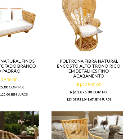
A NATURAL FINOS
POLTRONA FIBRA NATURAL
TOFADO BRANCO
ENCOSTO ALTO TRONO RICO
O PADRÃO
EM DETALHES FINO
ACABAMENTO
3.500,00
R$12.500,00
25,00
COM
PIX
R$11.875,00
COM
PIX
.125,00
SEM JUROS
12
X DE
R$1.041,67
SEM JUROS