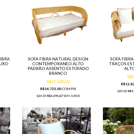
IBRA
SOFA FIBRA NATURAL DESIGN
SOFA FIBR
LUXO
CONTEMPORANEO ALTO
TRAÇOS ES
PADRÃO ASSENTO ESTOFADO
ALT
BRANCO
R$1
R$15.500,00
R$12.8
R$14.725,00
COM
PIX
12
X DE
R$1
12
X DE
R$1.291,67
SEM JUROS