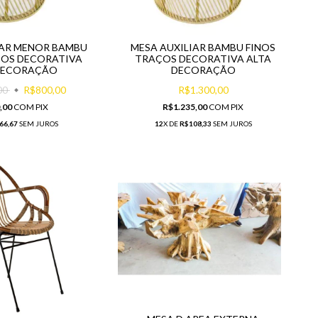
IAR MENOR BAMBU
MESA AUXILIAR BAMBU FINOS
ÇOS DECORATIVA
TRAÇOS DECORATIVA ALTA
DECORAÇÃO
DECORAÇÃO
00
R$800,00
R$1.300,00
,00
COM
PIX
R$1.235,00
COM
PIX
66,67
SEM JUROS
12
X DE
R$108,33
SEM JUROS