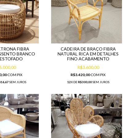
LTRONA FIBRA
CADEIRA DE BRAÇO FIBRA
SSENTO BRANCO
NATURAL RICA EM DETALHES
 ESTOFADO
FINO ACABAMENTO
5.000,00
R$3.600,00
0,00
COM
PIX
R$3.420,00
COM
PIX
16,67
SEM JUROS
12
X DE
R$300,00
SEM JUROS