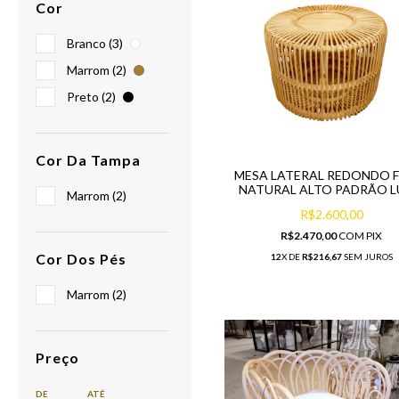
Cor
Branco (3)
Marrom (2)
Preto (2)
Cor Da Tampa
MESA LATERAL REDONDO F
NATURAL ALTO PADRÃO 
Marrom (2)
R$2.600,00
R$2.470,00
COM
PIX
Cor Dos Pés
12
X DE
R$216,67
SEM JUROS
Marrom (2)
Preço
DE
ATÉ