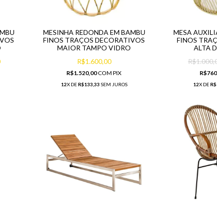
AMBU
MESINHA REDONDA EM BAMBU
MESA AUXIL
IVOS
FINOS TRAÇOS DECORATIVOS
FINOS TRA
O
MAIOR TAMPO VIDRO
ALTA 
0
R$1.600,00
R$1.000,
R$1.520,00
COM
PIX
R$760
12
X DE
R$133,33
SEM JUROS
12
X DE
R$