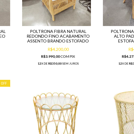
RAL
POLTRONA FIBRA NATURAL
POLTRONA 
EO
REDONDO FINO ACABAMENTO
ALTO PA
ASSENTO BRANDO ESTOFADO
ESTOF
R$4.200,00
R$
R$3.990,00
COM
PIX
R$4.27
12
X DE
R$350,00
SEM JUROS
12
X DE
R$3
%
OFF