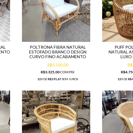
RAL
POLTRONA FIBRA NATURAL
PUFF PO
ENTO
ESTOFADO BRANCO DESIGN
NATURAL A
CURVO FINO ACABAMENTO
LUXO
R$3.500,00
R$
R$3.325,00
COM
PIX
R$4.75
12
X DE
R$291,67
SEM JUROS
12
X DE
R$4