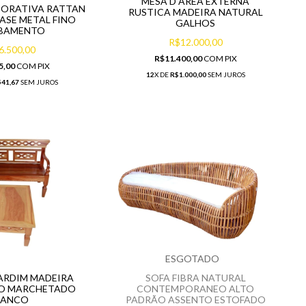
MESA D AREA EXTERNA
CORATIVA RATTAN
RUSTICA MADEIRA NATURAL
ASE METAL FINO
GALHOS
BAMENTO
R$12.000,00
6.500,00
R$11.400,00
COM
PIX
5,00
COM
PIX
12
X DE
R$1.000,00
SEM JUROS
41,67
SEM JUROS
ESGOTADO
ARDIM MADEIRA
SOFA FIBRA NATURAL
O MARCHETADO
CONTEMPORANEO ALTO
BANCO
PADRÃO ASSENTO ESTOFADO