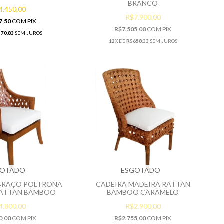
BRANCO
4.450,00
R$7.900,00
7,50
COM
PIX
R$7.505,00
COM
PIX
70,83
SEM JUROS
12
X DE
R$658,33
SEM JUROS
GOTADO
ESGOTADO
 BRAÇO POLTRONA
CADEIRA MADEIRA RATTAN
RATTAN BAMBOO
BAMBOO CARAMELO
4.800,00
R$2.900,00
0,00
COM
PIX
R$2.755,00
COM
PIX