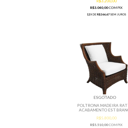
R$3.200,00
R$3.040,00
COM
PIX
12
X DE
R$266,67
SEM JUROS
ESGOTADO
POLTRONA MADEIRA RA
ACABAMENTO EST BRA
R$5.800,00
R$5.510,00
COM
PIX