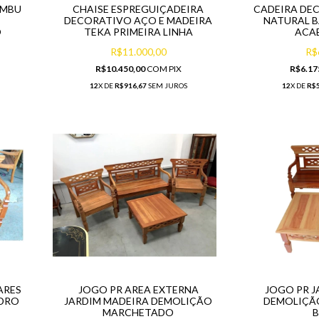
AMBU
CHAISE ESPREGUIÇADEIRA
CADEIRA DE
DECORATIVO AÇO E MADEIRA
NATURAL B
O
TEKA PRIMEIRA LINHA
ACA
R$11.000,00
R$
R$10.450,00
COM
PIX
R$6.17
12
X DE
R$916,67
SEM JUROS
12
X DE
R$5
ARES
JOGO PR AREA EXTERNA
JOGO PR J
EDRO
JARDIM MADEIRA DEMOLIÇÃO
DEMOLIÇÃ
MARCHETADO