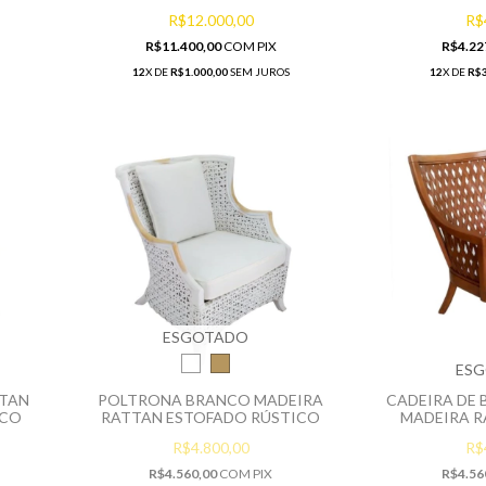
R$12.000,00
R$
R$11.400,00
COM
PIX
R$4.22
12
X DE
R$1.000,00
SEM JUROS
12
X DE
R$3
ESGOTADO
ES
TTAN
POLTRONA BRANCO MADEIRA
CADEIRA DE
NCO
RATTAN ESTOFADO RÚSTICO
MADEIRA 
R$4.800,00
R$
R$4.560,00
COM
PIX
R$4.56