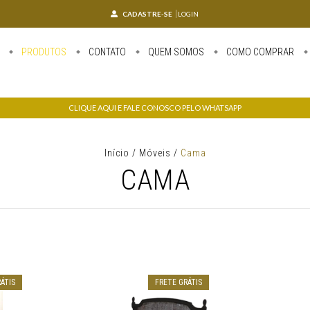
CADASTRE-SE
LOGIN
PRODUTOS
CONTATO
QUEM SOMOS
COMO COMPRAR
CLIQUE AQUI E FALE CONOSCO PELO WHATSAPP
Início
/
Móveis
/
Cama
CAMA
ÁTIS
FRETE GRÁTIS