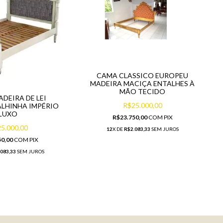
CAMA CLASSICO EUROPEU
MADEIRA MACIÇA ENTALHES À
MÃO TECIDO
DEIRA DE LEI
R$25.000,00
ALHINHA IMPÉRIO
LUXO
R$23.750,00
COM
PIX
5.000,00
12
X DE
R$2.083,33
SEM JUROS
50,00
COM
PIX
.083,33
SEM JUROS