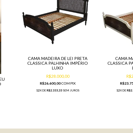
CAMA MADEIRA DE LEI PRETA
CAMA MA
CLASSICA PALHINHA IMPÉRIO
CLASSICA P
LUXO
R$28.000,00
R$2
EU
R$26.600,00
COM
PIX
R$23.7
O
12
X DE
R$2.333,33
SEM JUROS
12
X DE
R$2