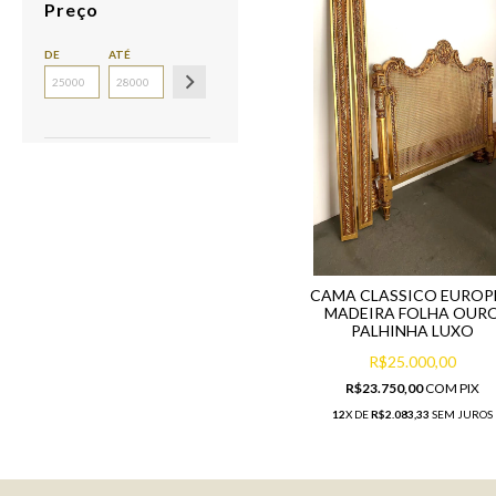
Preço
DE
ATÉ
CAMA CLASSICO EUROP
MADEIRA FOLHA OUR
PALHINHA LUXO
R$25.000,00
R$23.750,00
COM
PIX
12
X DE
R$2.083,33
SEM JUROS