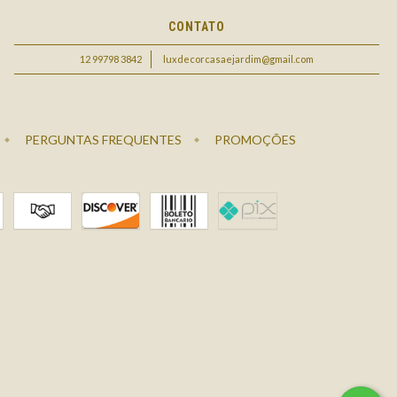
CONTATO
12 99798 3842
luxdecorcasaejardim@gmail.com
PERGUNTAS FREQUENTES
PROMOÇÕES