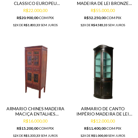
CLASSICO EUROPEU
MADEIRA DE LEI BRONZE
MADEIRA ENTALHES LUXO
FUNDO LISTRAS
R$22.000,00
R$55.000,00
R$20.900,00
COM
PIX
R$52.250,00
COM
PIX
12
X DE
R$1.833,33
SEM JUROS
12
X DE
R$4.583,33
SEM JUROS
ARMARIO CHINES MADEIRA
ARMARIO DE CANTO
MACIÇA ENTALHES
IMPÉRIO MADEIRA DE LEI
PRIMEIRA LINHA RICO EM
ALTA DECORAÇÃO
R$16.000,00
R$12.000,00
DETALHES
ACABAMENTO
R$15.200,00
COM
PIX
R$11.400,00
COM
PIX
12
X DE
R$1.333,33
SEM JUROS
12
X DE
R$1.000,00
SEM JUROS