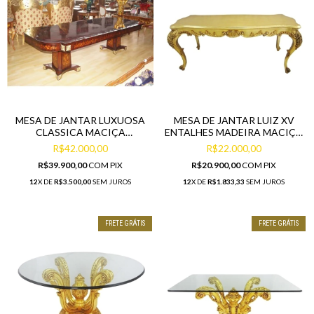
MESA DE JANTAR LUXUOSA
MESA DE JANTAR LUIZ XV
CLASSICA MACIÇA
ENTALHES MADEIRA MACIÇA
MARCHETADA DETALHES B
FOLHA DE OURO
R$42.000,00
R$22.000,00
R$39.900,00
COM
PIX
R$20.900,00
COM
PIX
12
X DE
R$3.500,00
SEM JUROS
12
X DE
R$1.833,33
SEM JUROS
FRETE GRÁTIS
FRETE GRÁTIS