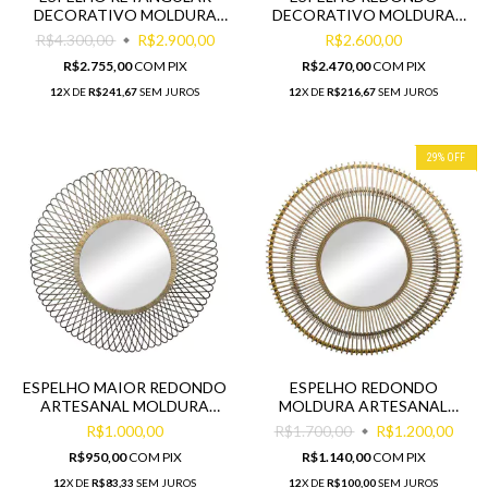
DECORATIVO MOLDURA
DECORATIVO MOLDURA
TRONCOS MADEIRA
TRONCOS MADEIRA
R$4.300,00
R$2.900,00
R$2.600,00
R$2.755,00
COM
PIX
R$2.470,00
COM
PIX
12
X DE
R$241,67
SEM JUROS
12
X DE
R$216,67
SEM JUROS
29
%
OFF
ESPELHO MAIOR REDONDO
ESPELHO REDONDO
ARTESANAL MOLDURA
MOLDURA ARTESANAL
BAMBU ENTRELAÇADO
FINOS TRAÇOS IMPECAVEL
R$1.000,00
R$1.700,00
R$1.200,00
R$950,00
COM
PIX
R$1.140,00
COM
PIX
12
X DE
R$83,33
SEM JUROS
12
X DE
R$100,00
SEM JUROS