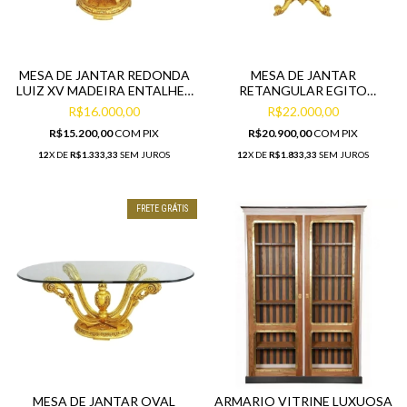
MESA DE JANTAR REDONDA
MESA DE JANTAR
LUIZ XV MADEIRA ENTALHES
RETANGULAR EGITO
FINO DESIGN
MADEIRA ENTALHES FINO
R$16.000,00
R$22.000,00
DESIGN
R$15.200,00
COM
PIX
R$20.900,00
COM
PIX
12
X DE
R$1.333,33
SEM JUROS
12
X DE
R$1.833,33
SEM JUROS
FRETE GRÁTIS
MESA DE JANTAR OVAL
ARMARIO VITRINE LUXUOSA