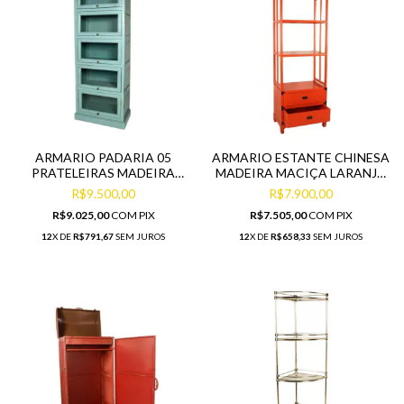
ARMARIO PADARIA 05
ARMARIO ESTANTE CHINESA
PRATELEIRAS MADEIRA
MADEIRA MACIÇA LARANJA
MACIÇA AZUL
PRIMEIRA LINHA
R$9.500,00
R$7.900,00
R$9.025,00
COM
PIX
R$7.505,00
COM
PIX
12
X DE
R$791,67
SEM JUROS
12
X DE
R$658,33
SEM JUROS