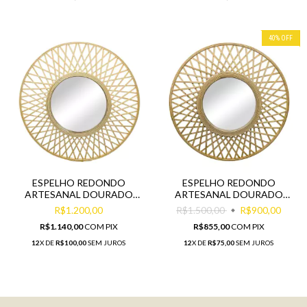
40
%
OFF
ESPELHO REDONDO
ESPELHO REDONDO
ARTESANAL DOURADO
ARTESANAL DOURADO
MOLDURA ENTRECRUZADA
MENOR MOLDURA
R$1.200,00
R$1.500,00
R$900,00
R$1.140,00
COM
PIX
R$855,00
COM
PIX
12
X DE
R$100,00
SEM JUROS
12
X DE
R$75,00
SEM JUROS