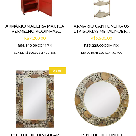
ARMÁRIO MADEIRA MACIÇA
ARMARIO CANTONEIRA 05
VERMELHO RODINHAS
DIVISÓRIAS METAL NOBRE
PRIMEIRA
PRIMEIRA LINHA
R$7.200,00
R$5.500,00
R$6.840,00
COM
PIX
R$5.225,00
COM
PIX
12
X DE
R$600,00
SEM JUROS
12
X DE
R$458,33
SEM JUROS
33
%
OFF
ESPELHO RETANGULAR
ESPELHO REDONDO