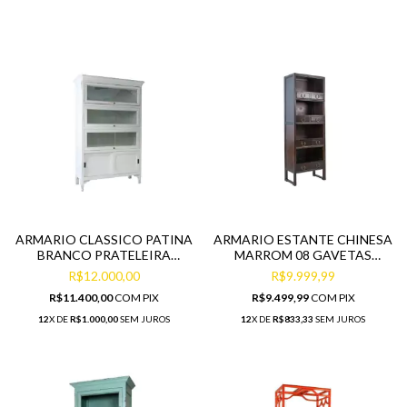
ARMARIO CLASSICO PATINA
ARMARIO ESTANTE CHINESA
BRANCO PRATELEIRA
MARROM 08 GAVETAS
MADEIRA MACIÇA
MADEIRA MACIÇA PRIMEIRA
R$12.000,00
R$9.999,99
LINHA
R$11.400,00
COM
PIX
R$9.499,99
COM
PIX
12
X DE
R$1.000,00
SEM JUROS
12
X DE
R$833,33
SEM JUROS