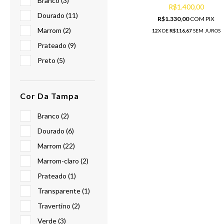
Branco (3)
R$1.400,00
Dourado (11)
R$1.330,00
COM
PIX
Marrom (2)
12
X DE
R$116,67
SEM JUROS
Prateado (9)
Preto (5)
Cor Da Tampa
Branco (2)
Dourado (6)
Marrom (22)
Marrom-claro (2)
Prateado (1)
Transparente (1)
Travertino (2)
Verde (3)