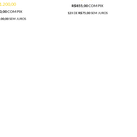
1.200,00
R$855,00
COM
PIX
0,00
COM
PIX
12
X DE
R$75,00
SEM JUROS
00,00
SEM JUROS