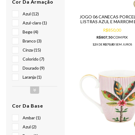
Cor Da Armação
Azul (12)
JOGO 06 CANECAS PORCE
LISTRAS AZUL E MARROM 
Azul-claro (1)
R$850,00
Bege (4)
R$807,50
COM
PIX
Branco (3)
12
X DE
R$70,83
SEM JUROS
Cinza (15)
Colorido (7)
Dourado (9)
Laranja (1)
Cor Da Base
Ambar (1)
Azul (2)