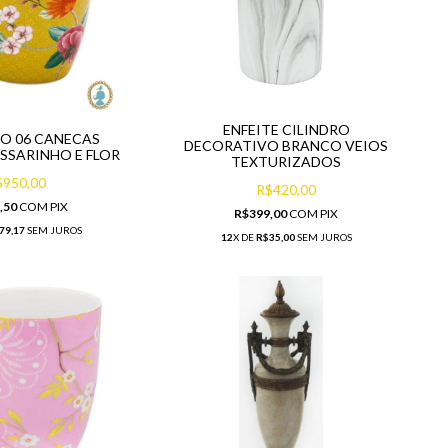
ENFEITE CILINDRO
O 06 CANECAS
DECORATIVO BRANCO VEIOS
SSARINHO E FLOR
TEXTURIZADOS
$950,00
R$420,00
,50
COM
PIX
R$399,00
COM
PIX
79,17
SEM JUROS
12
X DE
R$35,00
SEM JUROS