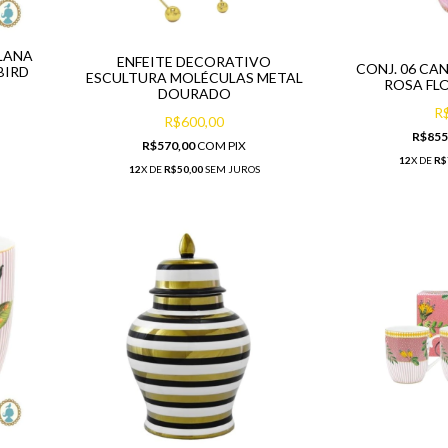
LANA
ENFEITE DECORATIVO
CONJ. 06 CA
BIRD
ESCULTURA MOLÉCULAS METAL
ROSA FL
DOURADO
R
R$600,00
R$855
R$570,00
COM
PIX
12
X DE
R$
12
X DE
R$50,00
SEM JUROS