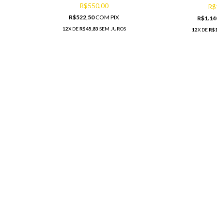
R$550,00
R$
R$522,50
COM
PIX
R$1.14
12
X DE
R$45,83
SEM JUROS
12
X DE
R$1