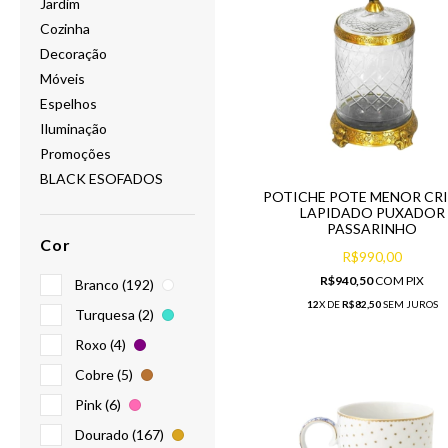
Jardim
Cozinha
Decoração
Móveis
Espelhos
Iluminação
Promoções
BLACK ESOFADOS
POTICHE POTE MENOR CR
LAPIDADO PUXADOR
PASSARINHO
Cor
R$990,00
R$940,50
COM
PIX
Branco (192)
12
X DE
R$82,50
SEM JUROS
Turquesa (2)
Roxo (4)
Cobre (5)
Pink (6)
Dourado (167)