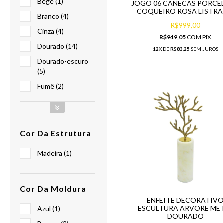
Bege (1)
JOGO 06 CANECAS PORCE
COQUEIRO ROSA LISTR
Branco (4)
R$999,00
Cinza (4)
R$949,05
COM
PIX
Dourado (14)
12
X DE
R$83,25
SEM JUROS
Dourado-escuro
(5)
Fumê (2)
Cor Da Estrutura
Madeira (1)
Cor Da Moldura
ENFEITE DECORATIV
ESCULTURA ARVORE ME
Azul (1)
DOURADO