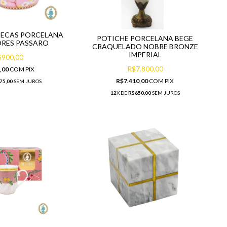
NECAS PORCELANA
POTICHE PORCELANA BEGE
ORES PASSARO
CRAQUELADO NOBRE BRONZE
IMPERIAL
$900,00
R$7.800,00
,00
COM
PIX
R$7.410,00
COM
PIX
75,00
SEM JUROS
12
X DE
R$650,00
SEM JUROS