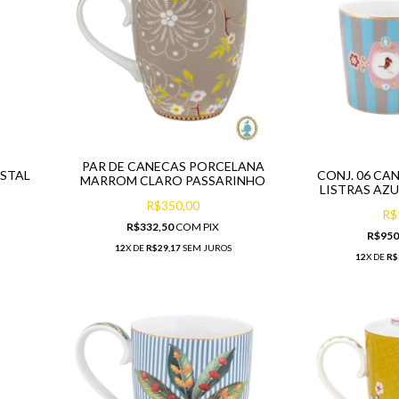
PAR DE CANECAS PORCELANA
ISTAL
CONJ. 06 CA
MARROM CLARO PASSARINHO
LISTRAS AZ
R$350,00
R$
R$332,50
COM
PIX
R$950
12
X DE
R$29,17
SEM JUROS
12
X DE
R$