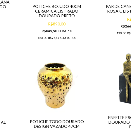
LANA
POTICHE BOJUDO 40CM
PAR DE CAN
ADO
CERAMICA LISTRADO
ROSA C LIS
DOURADO PRETO
R
R$890,00
R$266
R$845,50
COM
PIX
12
X DE
R$
12
X DE
R$74,17
SEM JUROS
O
ENFEITE E
POTICHE TODO DOURADO
TAL
DOURADO 
DESIGN VAZADO 47CM