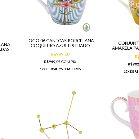
JOGO 06 CANECAS PORCELANA
CONJUNT
LANA
COQUEIRO AZUL LISTRADO
AMARELA PA
ADAS
R$999,00
R
R$949,05
COM
PIX
R$902
12
X DE
R$83,25
SEM JUROS
12
X DE
R$