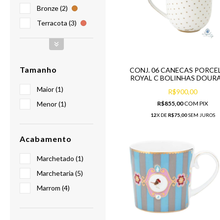
Bronze (2)
Terracota (3)
Tamanho
CONJ. 06 CANECAS PORCE
ROYAL C BOLINHAS DOUR
Maior (1)
R$900,00
Menor (1)
R$855,00
COM
PIX
12
X DE
R$75,00
SEM JUROS
Acabamento
Marchetado (1)
Marchetaria (5)
Marrom (4)