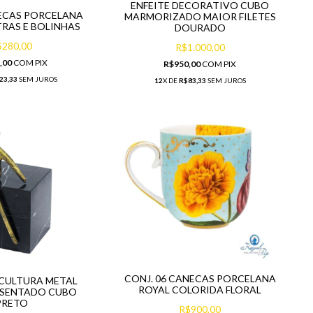
ENFEITE DECORATIVO CUBO
ECAS PORCELANA
MARMORIZADO MAIOR FILETES
TRAS E BOLINHAS
DOURADO
$280,00
R$1.000,00
,00
COM
PIX
R$950,00
COM
PIX
23,33
SEM JUROS
12
X DE
R$83,33
SEM JUROS
CONJ. 06 CANECAS PORCELANA
SCULTURA METAL
ROYAL COLORIDA FLORAL
SENTADO CUBO
PRETO
R$900,00