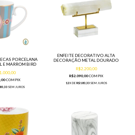
ENFEITE DECORATIVO ALTA
NECAS PORCELANA
DECORAÇÃO METAL DOURADO
UL E MARROM BIRD
R$2.200,00
1.000,00
R$2.090,00
COM
PIX
,00
COM
PIX
12
X DE
R$183,33
SEM JUROS
83,33
SEM JUROS