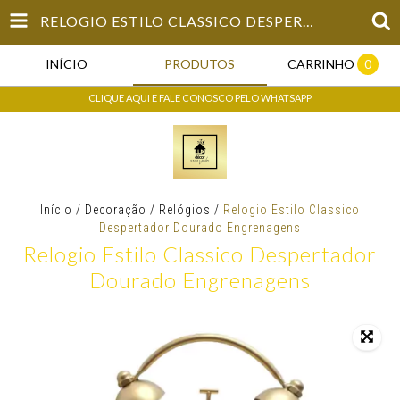
RELOGIO ESTILO CLASSICO DESPERTADOR DOURADO ENGRENAGENS
INÍCIO
PRODUTOS
CARRINHO
0
CLIQUE AQUI E FALE CONOSCO PELO WHATSAPP
Início
/
Decoração
/
Relógios
/
Relogio Estilo Classico
Despertador Dourado Engrenagens
Relogio Estilo Classico Despertador
Dourado Engrenagens