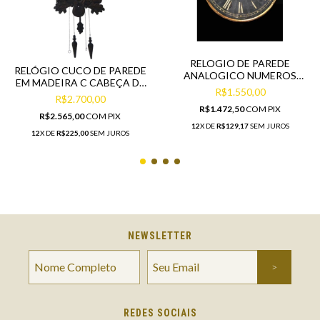
RELOGIO DE PAREDE
RELÓGIO CUCO DE PAREDE
ANALOGICO NUMEROS
EM MADEIRA C CABEÇA DE
ROMANOS CLASSICO
R$1.550,00
ALCE
R$2.700,00
R$1.472,50
COM
PIX
R$2.565,00
COM
PIX
12
X DE
R$129,17
SEM JUROS
12
X DE
R$225,00
SEM JUROS
NEWSLETTER
REDES SOCIAIS