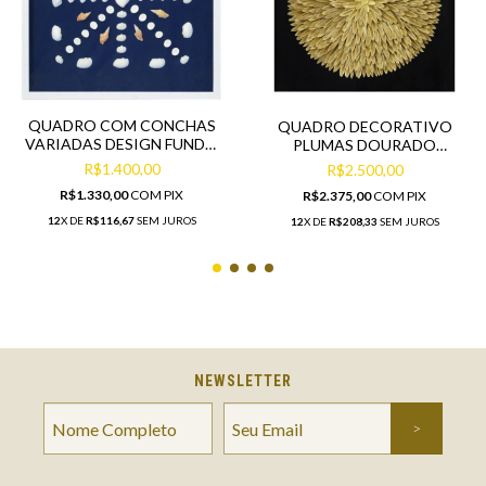
QUADRO COM CONCHAS
QUADRO DECORATIVO
VARIADAS DESIGN FUNDO
PLUMAS DOURADO
DO MAR
MOLDURA ACRÍLICO
R$1.400,00
R$2.500,00
R$1.330,00
COM
PIX
R$2.375,00
COM
PIX
12
X DE
R$116,67
SEM JUROS
12
X DE
R$208,33
SEM JUROS
NEWSLETTER