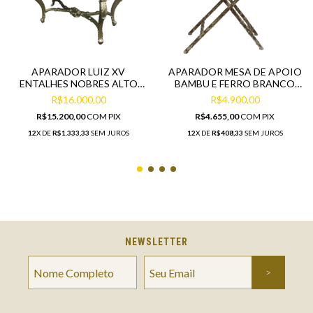
APARADOR LUIZ XV
APARADOR MESA DE APOIO
ENTALHES NOBRES ALTO
BAMBU E FERRO BRANCO
PADRÃO
ENVELHECIDO
R$16.000,00
R$4.900,00
R$15.200,00
COM
PIX
R$4.655,00
COM
PIX
12
X DE
R$1.333,33
SEM JUROS
12
X DE
R$408,33
SEM JUROS
NEWSLETTER