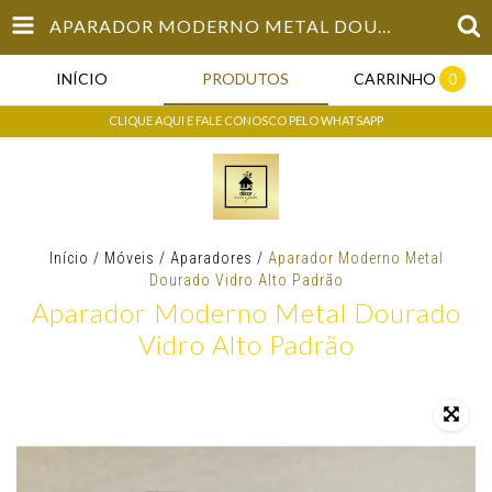
APARADOR MODERNO METAL DOURADO VIDRO ALTO PADRÃO
INÍCIO
PRODUTOS
CARRINHO
0
CLIQUE AQUI E FALE CONOSCO PELO WHATSAPP
Início
/
Móveis
/
Aparadores
/
Aparador Moderno Metal
Dourado Vidro Alto Padrão
Aparador Moderno Metal Dourado
Vidro Alto Padrão