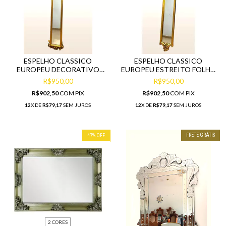
ESPELHO CLASSICO
ESPELHO CLASSICO
EUROPEU DECORATIVO
EUROPEU ESTREITO FOLHA
FOLHA OURO LUXUOSO
OURO LUXUOSO
R$950,00
R$950,00
R$902,50
COM
PIX
R$902,50
COM
PIX
12
X DE
R$79,17
SEM JUROS
12
X DE
R$79,17
SEM JUROS
FRETE GRÁTIS
47
%
OFF
2 CORES