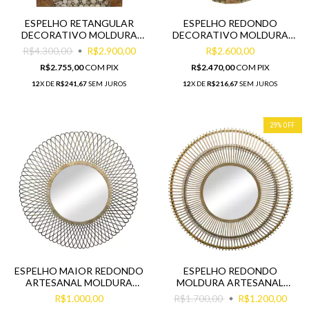
ESPELHO RETANGULAR
ESPELHO REDONDO
DECORATIVO MOLDURA
DECORATIVO MOLDURA
TRONCOS MADEIRA
TRONCOS MADEIRA
R$4.300,00
R$2.900,00
R$2.600,00
R$2.755,00
COM
PIX
R$2.470,00
COM
PIX
12
X DE
R$241,67
SEM JUROS
12
X DE
R$216,67
SEM JUROS
29
%
OFF
ESPELHO MAIOR REDONDO
ESPELHO REDONDO
ARTESANAL MOLDURA
MOLDURA ARTESANAL
BAMBU ENTRELAÇADO
FINOS TRAÇOS IMPECAVEL
R$1.000,00
R$1.700,00
R$1.200,00