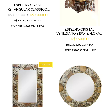
ESPELHO 107CM
RETANGULAR CLASSICO
COM DESIGN NAS BORDAS
R$3.800,00
R$2.000,00
R$1.900,00
COM
PIX
12
X DE
R$166,67
SEM JUROS
ESPELHO CRISTAL
VENEZIANO BISOTÊ FLORAIS
DECORATIVO HALL
R$2.500,00
LUXUOSO
R$2.375,00
COM
PIX
12
X DE
R$208,33
SEM JUROS
33
%
OFF