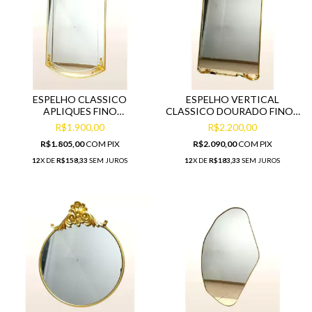
ESPELHO CLASSICO
ESPELHO VERTICAL
APLIQUES FINO
CLASSICO DOURADO FINOS
ACABAMENTO DESIGN
ENTALHES DESIGN UNICO
R$1.900,00
R$2.200,00
UNICO
R$1.805,00
COM
PIX
R$2.090,00
COM
PIX
12
X DE
R$158,33
SEM JUROS
12
X DE
R$183,33
SEM JUROS