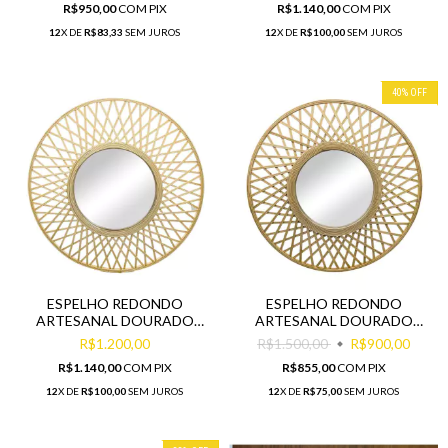
R$950,00
COM
PIX
R$1.140,00
COM
PIX
12
X DE
R$83,33
SEM JUROS
12
X DE
R$100,00
SEM JUROS
40
%
OFF
ESPELHO REDONDO
ESPELHO REDONDO
ARTESANAL DOURADO
ARTESANAL DOURADO
MOLDURA ENTRECRUZADA
MENOR MOLDURA
R$1.200,00
R$1.500,00
R$900,00
R$1.140,00
COM
PIX
R$855,00
COM
PIX
12
X DE
R$100,00
SEM JUROS
12
X DE
R$75,00
SEM JUROS