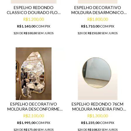
ESPELHO REDONDO
ESPELHO DECORATIVO
CLASSICO DOURADO FLOR
MOLDURA DESARMONICO
DE LIS BELISSIMO
DOURADO FINO
R$1.200,00
R$1.800,00
ACABAMENTO
R$1.140,00
COM
PIX
R$1.710,00
COM
PIX
12
X DE
R$100,00
SEM JUROS
12
X DE
R$150,00
SEM JUROS
ESPELHO DECORATIVO
ESPELHO REDONDO 76CM
MOLDURA DESCONFORME
MOLDURA MADEIRA FINO
DOURADO FINO
ACABAMENTO DOURADO
R$2.100,00
R$1.300,00
ACABAMENTO
R$1.995,00
COM
PIX
R$1.235,00
COM
PIX
12
X DE
R$175,00
SEM JUROS
12
X DE
R$108,33
SEM JUROS