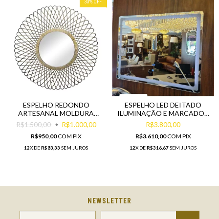
33
%
OFF
ESPELHO REDONDO
ESPELHO LED DEITADO
ARTESANAL MOLDURA
ILUMINAÇÃO E MARCADOR
ENTRELAÇADO
ALTA DECORAÇÃO
R$1.500,00
R$1.000,00
R$3.800,00
R$950,00
COM
PIX
R$3.610,00
COM
PIX
12
X DE
R$83,33
SEM JUROS
12
X DE
R$316,67
SEM JUROS
NEWSLETTER